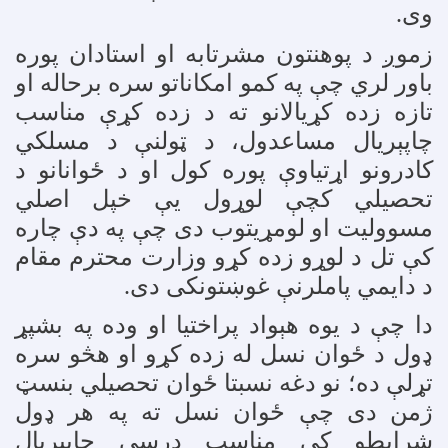
وی
.
زموږ د پوهنتون مشرتابه او استادان پوره
باور لري چې په کمو امکاناتو سره برحاله او
تازه زده کړیالانو ته د زده کړې مناسب
چاپېریال مساعدول، د ټولنې د مسلکي
کادرونو اړتیاوې پوره کول او د ځوانانو د
تحصیلي کچې لوړول یې خپل اصلي
مسوولیت او لومړیتوب دی چې په دې چاره
کې تل د لوړو زده کړو وزارت محترم مقام
د دایمي پاملرنې غوښتونکی دی
.
دا چې د یوه هېواد پراختیا او وده په بشپړ
ډول د ځوان نسل له زده کړو او هڅو سره
تړلې ده؛ نو دغه نسبتا ځوان تحصیلي بنسټ
ژمن دی چې ځوان نسل ته په هر ډول
شرایطو کې مناسب درسي چاپېریال