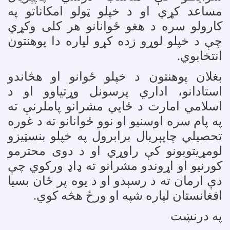
مساعد کړي او د خپلو ټولو امکاناتو په
کارولو سره د هغو ځوانانو هر کلی وکړي
چې د خپلو لوړو زده کړو لپاره دا پوهنتون
انتخابوي
.
بغلان پوهنتون د خپلو ځوانو او هڅاندو
استادانو، اداري پرسونل وړتیاوو او د
اسلامي امارت د ځايي مشرانو پاملرنې ته
په پام سره اوسنیو او نوو ځوانانو ته د غوره
تحصیلي چاپېریال برابرول په خپلو بنسټيزو
لومړیتوبونو کې راوړي او د دوی محترمو
کورنیو او اړوندو مشرانو ته ډاډ ورکوي چې
دې ارمان ته د رسېدو او د یوه پر ځان بسیا
افغانستان لپاره شپه او ورځ هڅه کوي
.
په درنښت