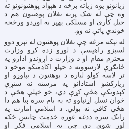
زیانونو یوه زیاته برخه د هېواد پوهنتونونو ته
وه چې له شک پرته بغلان پوهنتون هم د
خپل کاري او مسلکي بهیر په اوږدو ورڅخه
خوندي پاتې نه وو
.
له نېکه مرغه چې بغلان پوهنتون له تېرو دوو
لسیزو راهیسې د لوړو زده کړو وزارت
محترم مقام او د وزارت د اړوندو ادارو په
ځانګړې لارښوونه د خپلو اکاډمیکو موخو د
تر لاسه کولو لپاره د پوهنتون د پیاوړو او
زیارکښو استادانو په مرسته نه ستړې
کېدونکې هڅې کړې دي، خو خپلې هڅې د
ځوان نسل اړتیاوو ته په پام سره بیا هم دا
هڅې کافي نه بولي. د اسلامي امارت په
راتګ سره ددغه غوره خدمت چانس ځکه
لوړ شوی دی چې په اسلامي فکر او