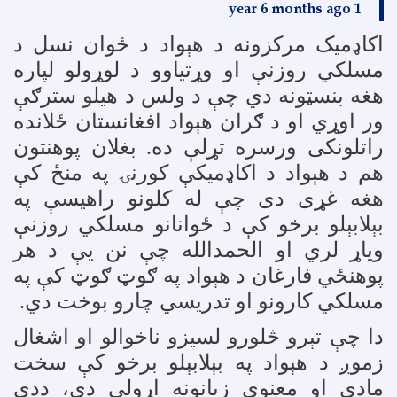
1 year 6 months ago
اکاډمیک مرکزونه د هېواد د ځوان نسل د
مسلکي روزنې او وړتیاوو د لوړولو لپاره
هغه بنسټونه دي چې د ولس د هیلو سترګې
ور اوړي او د ګران هېواد افغانستان ځلانده
راتلونکی ورسره تړلې ده. بغلان پوهنتون
هم د هېواد د اکاډمیکې کورنۍ په منځ کې
هغه غړی دی چې له کلونو راهیسې په
بېلابېلو برخو کې د ځوانانو مسلکي روزنې
ویاړ لري او الحمدالله چې نن یې د هر
پوهنځي فارغان د هېواد په ګوټ ګوټ کې په
مسلکي کارونو او تدریسي چارو بوخت دي
.
دا چې تېرو څلورو لسیزو ناخوالو او اشغال
زموږ د هېواد په بېلابېلو برخو کې سخت
مادي او معنوي زیانونه اړولي دي، ددې