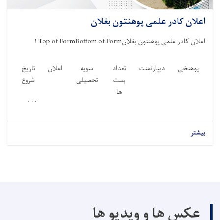
اعلان کادر علمی پوهنتون بغلان
اعلان کادر علمی پوهنتون بغلان
Top of FormBottom of Form
!
پوهنځی
ديپارتمنت
تعداد
سویه
اعلان
تاریخ
بست
تحصیلی
شروع
ها
. . .
بیشتر
عکس ها و ویدیو ها