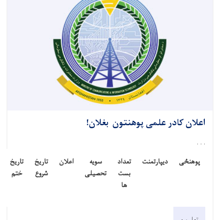
اعلان کادر علمی پوهنتون بغلان!
. . .
پوهنځی
ديپارتمنت
تعداد
سویه
اعلان
تاریخ
تاریخ
بست
تحصیلی
شروع
ختم
ها
تعلیم و