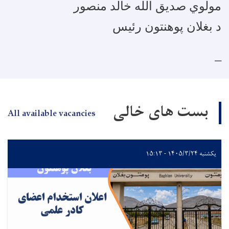
مولوي صديق الله خالد منصور
د بغلان پوهنتون رئیس
بست های خالی
All available vacancies
یکشنبه ۱۴۰۵/۳/۲۴ - ۱۵:۱۳