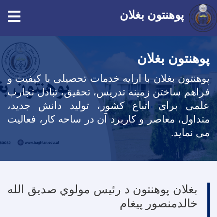
پوهنتون بغلان
Skip
to
پوهنتون بغلان
main
پوهنتون بغلان با ارایه خدمات تحصیلی با کیفیت و
content
فراهم ساختن زمینه تدریس، تحقیق، تبادل تجارب
علمی برای اتباع کشور، تولید دانش جدید،
متداول، معاصر و کاربرد آن در ساحه کار، فعالیت
می نماید
.
بغلان پوهنتون د رئیس مولوي صدیق الله
خالدمنصور پیغام