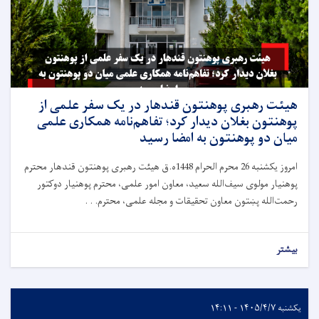
هیئت رهبری پوهنتون قندهار در یک سفر علمی از
پوهنتون بغلان دیدار کرد؛ تفاهم‌نامه همکاری علمی
میان دو پوهنتون به امضا رسید
امروز یکشنبه 26 محرم الحرام 1448ه.ق هیئت رهبری پوهنتون قندهار محترم
پوهنیار مولوی سیف‌الله سعید، معاون امور علمی، محترم پوهنیار دوکتور
رحمت‌الله پښتون معاون تحقیقات و مجله علمی، محترم. . .
بیشتر
یکشنبه ۱۴۰۵/۴/۷ - ۱۴:۱۱