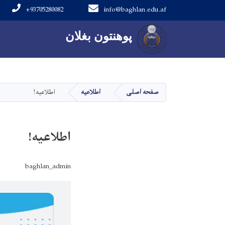
+93705280082
info@baghlan.edu.af
Main navigation
پوهنتون بغلان
پوهنتون بغلان
صفحه اصلی
اطلاعیه
اطلاعیه!
اطلاعیه!
baghlan_admin