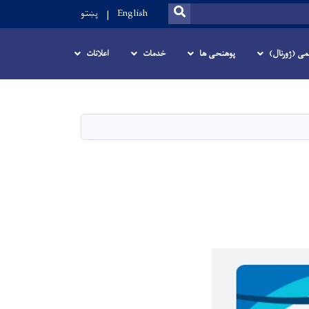
SEARCH
English
پښتو
می (ژورنال)
پوهنحی ها
خدمات
اعلانات