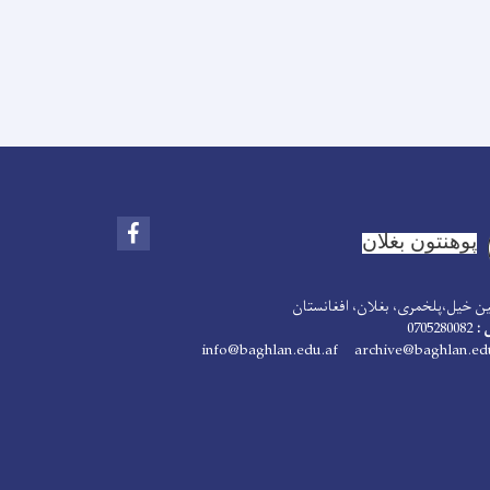
Facebook
پوهنتون بغلان
 خیل،پلخمری، بغلان، افغانستان
 :
0705280082