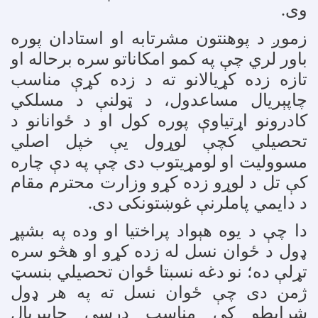
وی
.
زموږ د پوهنتون مشرتابه او استادان پوره
باور لري چې په کمو امکاناتو سره برحاله او
تازه زده کړیالانو ته د زده کړې مناسب
چاپېریال مساعدول، د ټولنې د مسلکي
کادرونو اړتیاوې پوره کول او د ځوانانو د
تحصیلي کچې لوړول یې خپل اصلي
مسوولیت او لومړیتوب دی چې په دې چاره
کې تل د لوړو زده کړو وزارت محترم مقام
د دایمي پاملرنې غوښتونکی دی
.
دا چې د یوه هېواد پراختیا او وده په بشپړ
ډول د ځوان نسل له زده کړو او هڅو سره
تړلې ده؛ نو دغه نسبتا ځوان تحصیلي بنسټ
ژمن دی چې ځوان نسل ته په هر ډول
شرایطو کې مناسب درسي چاپېریال