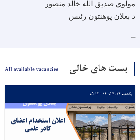
مولوي صديق الله خالد منصور
د بغلان پوهنتون رئیس
بست های خالی
All available vacancies
یکشنبه ۱۴۰۵/۳/۲۴ - ۱۵:۱۳