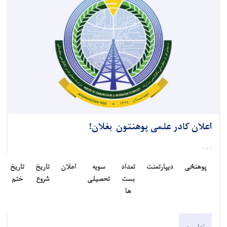
اعلان کادر علمی پوهنتون بغلان!
. . .
پوهنځی
ديپارتمنت
تعداد
سویه
اعلان
تاریخ
تاریخ
بست
تحصیلی
شروع
ختم
ها
تعلیم و