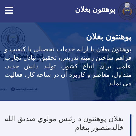
پوهنتون بغلان
Skip
to
پوهنتون بغلان
main
پوهنتون بغلان با ارایه خدمات تحصیلی با کیفیت و
content
فراهم ساختن زمینه تدریس، تحقیق، تبادل تجارب
علمی برای اتباع کشور، تولید دانش جدید،
متداول، معاصر و کاربرد آن در ساحه کار، فعالیت
می نماید
.
بغلان پوهنتون د رئیس مولوي صدیق الله
خالدمنصور پیغام