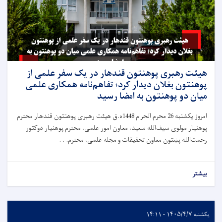
هیئت رهبری پوهنتون قندهار در یک سفر علمی از
پوهنتون بغلان دیدار کرد؛ تفاهم‌نامه همکاری علمی
میان دو پوهنتون به امضا رسید
امروز یکشنبه 26 محرم الحرام 1448ه.ق هیئت رهبری پوهنتون قندهار محترم
پوهنیار مولوی سیف‌الله سعید، معاون امور علمی، محترم پوهنیار دوکتور
رحمت‌الله پښتون معاون تحقیقات و مجله علمی، محترم. . .
بیشتر
یکشنبه ۱۴۰۵/۴/۷ - ۱۴:۱۱