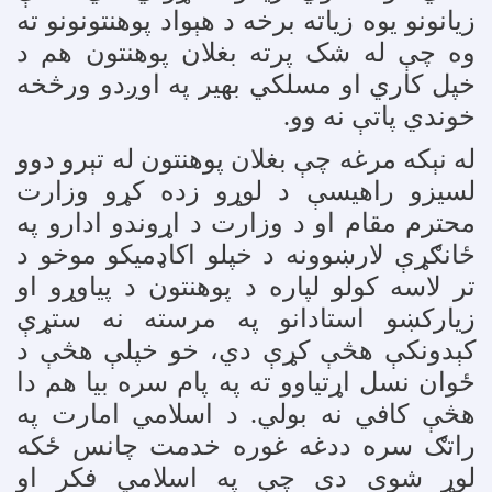
زیانونو یوه زیاته برخه د هېواد پوهنتونونو ته
وه چې له شک پرته بغلان پوهنتون هم د
خپل کاري او مسلکي بهیر په اوږدو ورڅخه
خوندي پاتې نه وو
.
له نېکه مرغه چې بغلان پوهنتون له تېرو دوو
لسیزو راهیسې د لوړو زده کړو وزارت
محترم مقام او د وزارت د اړوندو ادارو په
ځانګړې لارښوونه د خپلو اکاډمیکو موخو د
تر لاسه کولو لپاره د پوهنتون د پیاوړو او
زیارکښو استادانو په مرسته نه ستړې
کېدونکې هڅې کړې دي، خو خپلې هڅې د
ځوان نسل اړتیاوو ته په پام سره بیا هم دا
هڅې کافي نه بولي. د اسلامي امارت په
راتګ سره ددغه غوره خدمت چانس ځکه
لوړ شوی دی چې په اسلامي فکر او