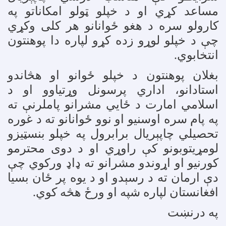
مساعد کړي او د خپلو ټولو امکاناتو په
کارولو سره د هغو ځوانانو هر کلی وکړي
چې د خپلو لوړو زده کړو لپاره دا پوهنتون
انتخابوي
.
بغلان پوهنتون د خپلو ځوانو او هڅاندو
استادانو، اداري پرسونل وړتیاوو او د
اسلامي امارت د ځايي مشرانو پاملرنې ته
په پام سره اوسنیو او نوو ځوانانو ته د غوره
تحصیلي چاپېریال برابرول په خپلو بنسټيزو
لومړیتوبونو کې راوړي او د دوی محترمو
کورنیو او اړوندو مشرانو ته ډاډ ورکوي چې
دې ارمان ته د رسېدو او د یوه پر ځان بسیا
افغانستان لپاره شپه او ورځ هڅه کوي
.
په درنښت