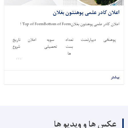
اعلان کادر علمی پوهنتون بغلان
اعلان کادر علمی پوهنتون بغلان
Top of FormBottom of Form
!
پوهنځی
ديپارتمنت
تعداد
سویه
اعلان
تاریخ
بست
تحصیلی
شروع
ها
. . .
بیشتر
عکس ها و ویدیو ها