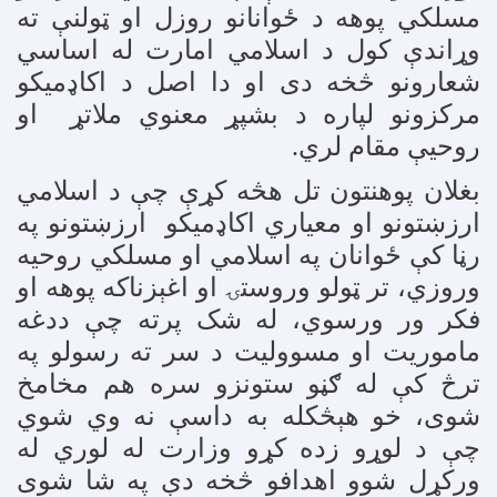
مسلکي پوهه د ځوانانو روزل او ټولنې ته
وړاندې کول د اسلامي امارت له اساسي
شعارونو څخه دی او دا اصل د اکاډمیکو
مرکزونو لپاره د بشپړ معنوي ملاتړ او
روحیې مقام لري
.
بغلان پوهنتون تل هڅه کړې چې د اسلامي
ارزښتونو او معیاري اکاډمیکو ارزښتونو په
رڼا کې ځوانان په اسلامي او مسلکي روحیه
وروزي، تر ټولو وروستۍ او اغېزناکه پوهه او
فکر ور ورسوي، له شک پرته چې ددغه
ماموریت او مسوولیت د سر ته رسولو په
ترڅ کې له ګڼو ستونزو سره هم مخامخ
شوی، خو هېڅکله به داسې نه وي شوي
چې د لوړو زده کړو وزارت له لوري له
ورکړل شوو اهدافو څخه دې په شا شوی