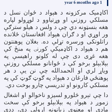
1 year 6 months ago
اکاډمیک مرکزونه د هېواد د ځوان نسل د
مسلکي روزنې او وړتیاوو د لوړولو لپاره
هغه بنسټونه دي چې د ولس د هیلو سترګې
ور اوړي او د ګران هېواد افغانستان ځلانده
راتلونکی ورسره تړلې ده. بغلان پوهنتون
هم د هېواد د اکاډمیکې کورنۍ په منځ کې
هغه غړی دی چې له کلونو راهیسې په
بېلابېلو برخو کې د ځوانانو مسلکي روزنې
ویاړ لري او الحمدالله چې نن یې د هر
پوهنځي فارغان د هېواد په ګوټ ګوټ کې په
مسلکي کارونو او تدریسي چارو بوخت دي
.
دا چې تېرو څلورو لسیزو ناخوالو او اشغال
زموږ د هېواد په بېلابېلو برخو کې سخت
مادي او معنوي زیانونه اړولي دي، ددې