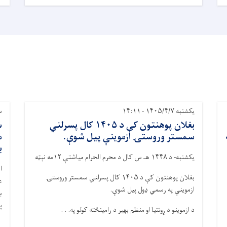
یکشنبه ۱۴۰۵/۴/۷ - ۱۴:۱۱
سه‌
بغلان پوهنتون کې د ۱۴۰۵ کال پسرلني
س
سمستر وروستۍ ازموینې پیل شوې.
م
ب
یکشنبه- د ۱۴۴۸ هـ س کال د محرم الحرام میاشتې ۱۲مه نېټه
ا
بغلان پوهنتون کې د ۱۴۰۵ کال پسرلني سمستر وروستۍ
ع
ازموینې په رسمي ډول پیل شوې.
ب
پ
د ازموینو د ړونتیا او منظم بهیر د رامینځته کولو په. . .