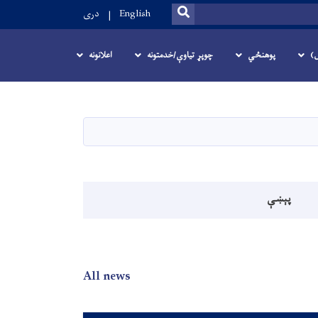
SEARCH
English
دری
ل)
پوهنځي
چوپړ تیاوې/خدمتونه
اعلانونه
پېښې
All news