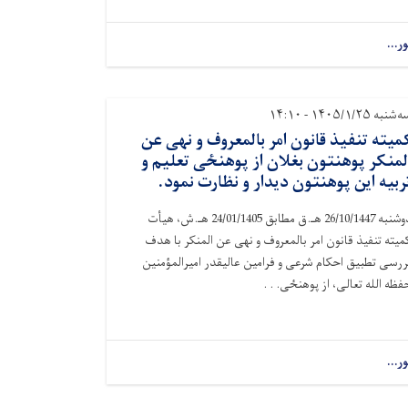
ور...
شنبه ۱۴۰۵/۱/۲۵ - ۱۴:۱۰
میته تنفیذ قانون امر بالمعروف و نهی عن
لمنکر پوهنتون بغلان از پوهنځی تعلیم و
ربیه این پوهنتون دیدار و نظارت نمود.
دوشنبه 26/10/1447 هـ.ق مطابق 24/01/1405 هـ.ش، هیأت
میته تنفیذ قانون امر بالمعروف و نهی عن المنکر با هدف
ررسی تطبیق احکام شرعی و فرامین عالیقدر امیرالمؤمنین
فظه الله تعالی، از پوهنځی. . .
ور...