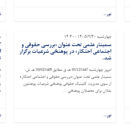
نور...
ن
چهارشنبه ۱۴۰۵/۲/۳۰ - ۱۴:۳۰
سه‌
سمینار علمی تحت عنوان «بررسی حقوقی و
ک
اجتماعی احتکار» در پوهنځی شرعیات برگزار
ا
شد.
ت
امروز چهارشنبه 03/12/1447 هـ.ق مطابق 30/02/1405 هـ.ش،
سمینار علمی تحت عنوان «بررسی حقوقی و اجتماعی احتکار»
ک
از سوی مدیریت کلینیک حقوقی پوهنځی شرعیات
پوهنتون
ب
بغلان
برای محصلان پوهنځی. . .
ح
نور...
ن