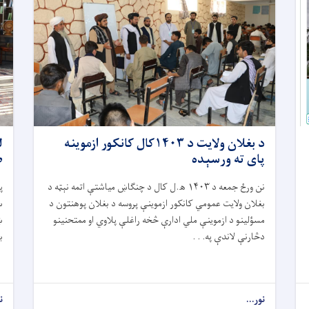
د بغلان ولايت د ۱۴۰۳کال کانکور ازموینه
ل
پای ته ورسېده
ص
نن ورځ جمعه د
۱۴۰۳
ھ.ل کال د چنګاښ مياشتې اتمه نېټه د
پ
بغلان ولایت عمومي کانکور ازموینې پروسه د بغلان پوهنتون د
س
مسؤلینو د ازموینې ملي ادارې څخه راغلې پلاوي او ممتحنينو
ښ
دڅارنې لاندې په. . .
ب
نور...
ن