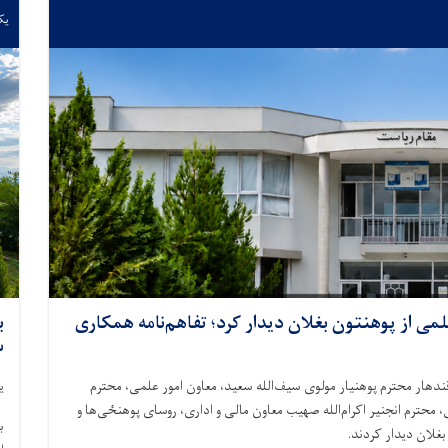
یکشنبه
 از پوهنتون بغلان دیدار کرد؛ تفاهم‌نامه همکاری
س
 هیئت رهبری پوهنتون قندهار محترم پوهنیار مولوی سیف‌الله سعید، معاون امور علمی، محترم
یکشن
محترم انجنیر اکرام‌الله صهیب معاون مالی و اداری، روسای پوهنځی‌ها و
غلان دیدار کردند.