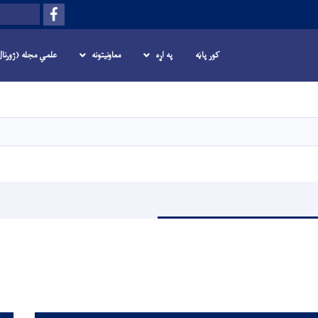
Facebook
لټون
کور پاڼه
په اړه
معاونیتونه
علمي مجله (ژورنا
اصلي
منځپانګه
دانګل