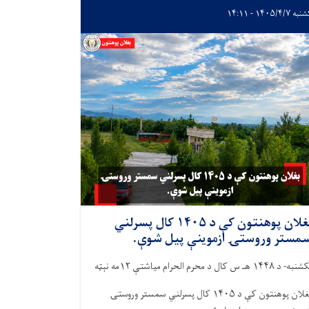
 ۱۴۰۵/۴/۷ - ۱۴:۱۱
بغلان پوهنتون کې د ۱۴۰۵ کال پسرلني
مستر وروستۍ ازموینې پیل شوې.
به- د ۱۴۴۸ هـ س کال د محرم الحرام میاشتې ۱۲مه نېټه
بغلان پوهنتون کې د ۱۴۰۵ کال پسرلني سمستر وروستۍ