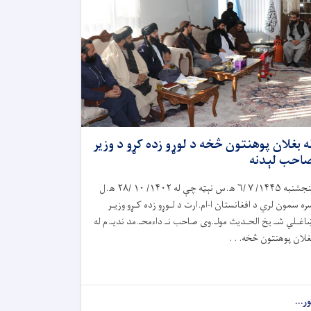
ه بغلان پوهنتون څخه د لوړو زده کړو د وزير
احب لېدنه
نجشنبه
۱۴۴۵/ ۷ /۶
ھ.س نېټه چې له
۱۴۰۲/ ۱۰ /۲۸
ھ.ل
ره سمون لري د افغانستان ا-ام.ارت د لـوړو زده کـړو وزیـر
اغـلي شـ.يخ الحـدیث مولـ.وی صاحب نـ.داءمحـ.مد نديـ.م له
غلان پوهنتون څخه. . .
ور...