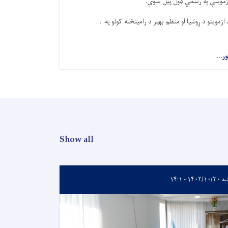
زموینې په رسمي ډول پیل شوې.
 ازموینو د ړونتیا او منظم بهیر د رامینځته کولو په. . .
ور...
Show all
۱۴۰۲/۱ - ۱۴:۱