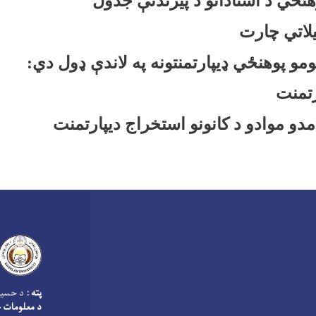
هنځي د استادانو د پيژندنې جدول
لاتي چارت
مو پوهنځي ډیپارتمنتونه په لاندې ډول دي
:
رتمنت
مدو موادو د کانونو استخراج دیپارتمنت
پته :
د حسین
د معلومات څ