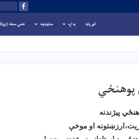
Facebook
لټون
کور پاڼه
په اړه
معاونیتونه
علمي مجله (ژورنا
اصلي
منځپانګه
دانګل
 پوهنځي
هنځي پیژندنه
یت،ارزښتونه او موخې