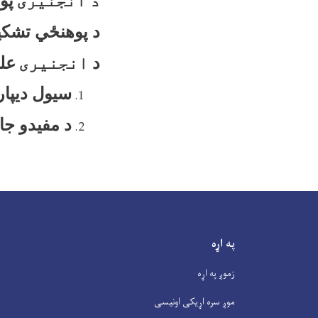
د انجنیری
پو
د پوهنځي تشکی
د
انجنیری
علو
سیول د
یپا
د مفیدو جا
په اړه
زموږ په اړه
موږ سره اړیکی اونیسی