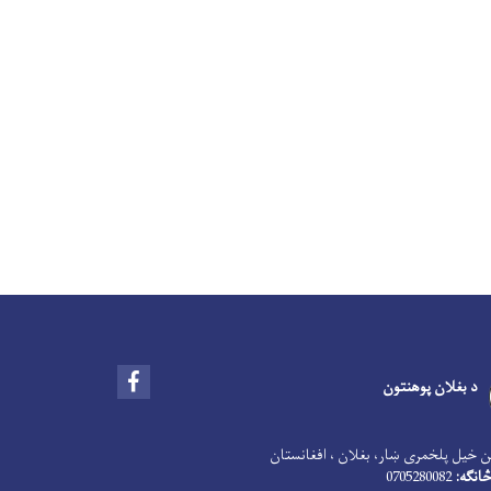
Facebook
د بغلان پوهنتون
 خیل پلخمری ښار، بغلان ، افغانستان
انګه:
0705280082