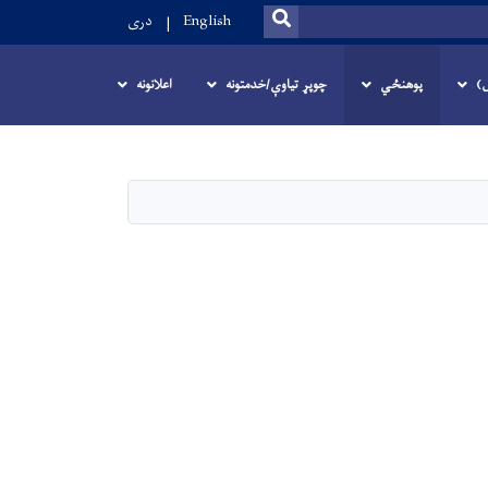
SEARCH
English
دری
ل)
پوهنځي
چوپړ تیاوې/خدمتونه
اعلانونه