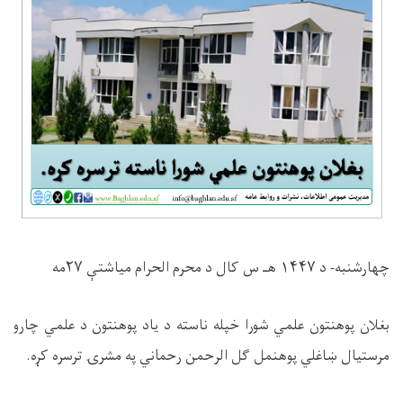
چهارشنبه- د
۱۴۴۷
هـ س کال د محرم الحرام میاشتې
۲۷
مه
بغلان پوهنتون علمي شورا خپله ناسته د یاد پوهنتون د علمي چارو
مرستیال ښاغلي پوهنمل ګل الرحمن رحماني په مشرۍ ترسره کړه
.