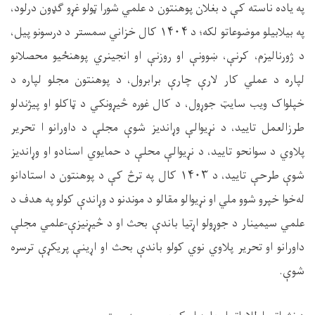
په یاده ناسته کې د بغلان پوهنتون د علمي شورا ټولو غړو ګډون درلود،
په بیلابیلو موضوعاتو لکه؛ د
۱۴۰۴
کال خزاني سمستر د درسونو پیل،
د ژورنالیزم، کرنې، ښوونې او روزنې او انجینري پوهنځیو محصلانو
لپاره د عملي کار لارې چارې برابرول، د پوهنتون مجلو لپاره د
خپلواک ویب سایټ جوړول، د کال غوره څیړونکي د ټاکلو او پیژندلو
طرزالعمل تایید، د نړیوالې وړاندیز شوې مجلې د داورانو ا تحریر
پلاوي د سوانحو تایید، د نړیوالې محلې د حمایوي اسنادو او وړاندیز
شوې طرحې تایید، د
۱۴۰۳
کال په ترڅ کې د پوهنتون د استادانو
له‌خوا خپرو شوو ملي او نړیوالو مقالو د موندنو د وړاندې کولو په هدف د
علمي سیمینار د جوړولو اړتیا باندې بحث او د څیړنیزې-علمي مجلې
داورانو او تحریر پلاوي نوي کولو باندې بحث او اړینې پریکړې ترسره
شوې
.