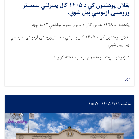
بغلان پوهنتون کې د ۱۴۰۵ کال پسرلني سمستر
وروستۍ ازموینې پیل شوې.
یکشنبه- د ۱۴۴۸ هـ س کال د محرم الحرام میاشتې ۱۲مه نېټه
بغلان پوهنتون کې د ۱۴۰۵ کال پسرلني سمستر وروستۍ ازموینې په رسمي
ډول پیل شوې.
د ازموینو د ړونتیا او منظم بهیر د رامینځته کولو په. . .
نور...
سه‌شنبه ۱۴۰۵/۳/۱۹ - ۱۵:۱۷