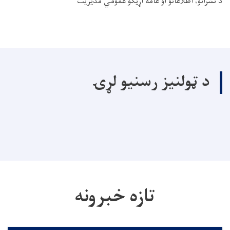
د نشراتو، اطلاعاتو او عامه اړیکو عمومي مدیریت
د ټولنیز رسنیو لړۍ
تازه خبرونه