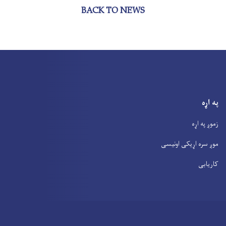
BACK TO NEWS
په اړه
زموږ په اړه
موږ سره اړیکی اونیسی
کاریابی