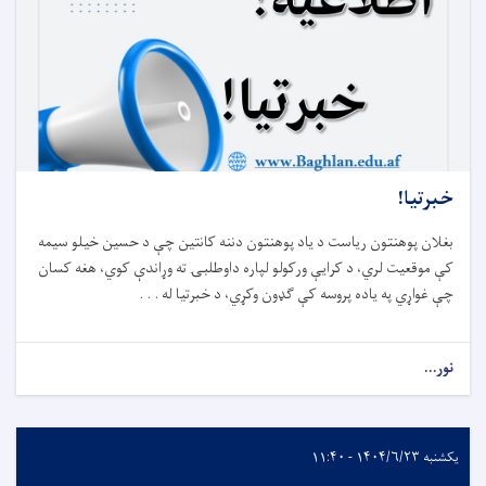
خبرتیا!
بغلان پوهنتون ریاست د یاد پوهنتون دننه کانتین چې د حسین خیلو سیمه
کې موقعیت لري، د کرایې ورکولو لپاره داوطلبۍ ته وړاندې کوي، هغه کسان
چې غواړي په یاده پروسه کې ګډون وکړي، د خبرتیا له . . .
نور...
یکشنبه ۱۴۰۴/۶/۲۳ - ۱۱:۴۰