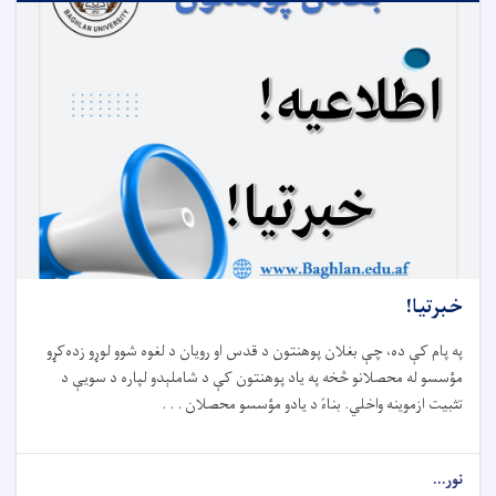
خبرتیا!
په پام کې ده، چې بغلان پوهنتون د قدس او رویان د لغوه شوو لوړو زده‌کړو
مؤسسو له محصلانو څخه په یاد پوهنتون کې د شاملېدو لپاره د سویې د
تثبیت ازموینه واخلي. بناءً د یادو مؤسسو محصلان . . .
نور...