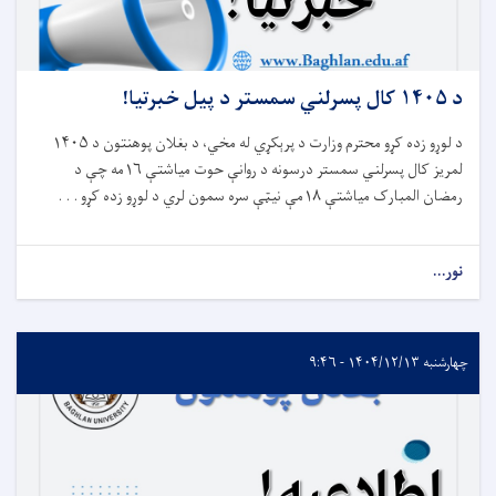
د ۱۴۰۵ کال پسرلني سمستر د پیل خبرتیا!
د لوړو زده کړو محترم وزارت د پرېکړي له مخي، د بغلان پوهنتون د
۱۴۰۵
لمریز کال پسرلني سمستر درسونه د روانې حوت میاشتې
۱۶
مه چې د
رمضان المبارک میاشتې
۱۸
مې نیټې سره سمون لري د لوړو زده کړو . . .
نور...
چهارشنبه ۱۴۰۴/۱۲/۱۳ - ۹:۴۶