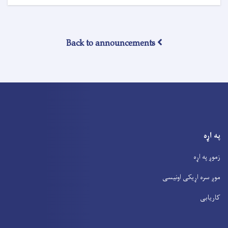
Back to announcements
په اړه
زموږ په اړه
موږ سره اړیکی اونیسی
کاریابی