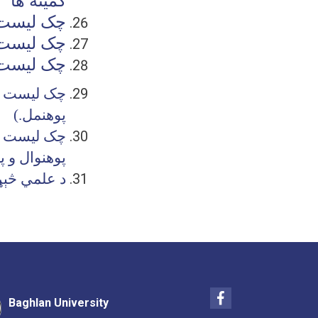
کمیته ها
چک لیست 
چک لیست 
چک لیست 
چک لیست کان
پوهنمل
(.
چک لیست کا
پوهنوال و پ
د علمي څېړن
Facebook
Baghlan University