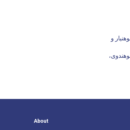
هنیار و
وهندوی،
About