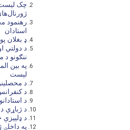
چک لیست 
ژورنال‌های
رهنمود مخ
استادان
ډ بغلان پو
د دولتي او
ننګونو د 
په بین ال
لېست
د محصلينو
د کنفرانس
د استادانو
د ژباړې د
د ډلييزې 
په داخل
ي
ژو