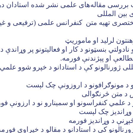
بررسی مقاله‌های علمی نشر شده استادان در
 بین المللی
تصری تهیه متن کنفرانس علمی (ترفیعی و غیر
هنتون لرلید او ماموریټ
 نادولتي بنسټونو د کار او فعاليتونو پر وړاندې د 
مطالعې او پېژندنې فورمه
.
مللی ژورنالونو کې د استادانو د خپرو شوو علمي
 د مونوګرافونو د اروزونې چک لېست
 د متن څرنګوالی
 د علمي کنفراسونو او سمينارو نو د ارزونې فو
 وړانديز چک لېست
څېړنې د وړانديز فورمه
رنالونو کې د استادانو د مقالو د خپراوي فورمه