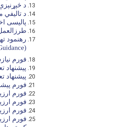
د څېړنېزې
د تاليفي 
پالیسی اخ
طرزالعمل 
رهنمود ته
Guidance)
فورم نیا
پیشنهاد ت
پیشنهاد تع
فورم پیشن
فورم ارزی
فورم ارزی
فورم ارزی
فورم ارزی