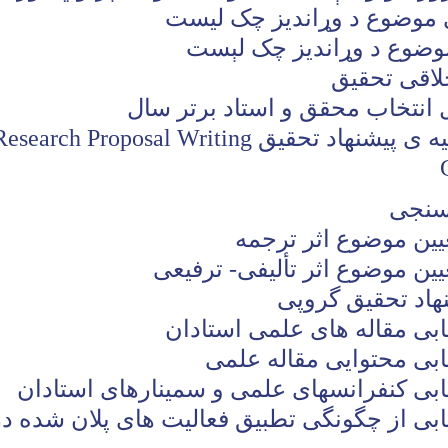
 موضوع د وړانديز چک ليست
موضوع د وړانديز چک لېست
لاقی تحقیق
انتخاب محقق و استاد برتر سال
یه ی پیشنهاد تحقیق
Research Proposal Writing
زسنجی
عیین موضوع اثر ترجمه
یین موضوع اثر تألیفی- ترفیعی
هاد تحقیق گروپی
ابی مقاله های علمی استادان
ابی محتوایی مقاله علمی
ابی کنفرانسهای علمی و سمینارهای استادان
ابی از چگونگی تطبیق فعالیت های پلان شده 