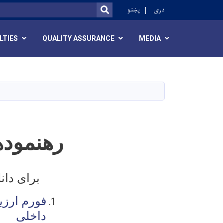
ok
دری
پښتو
SEARCH
LTIES
QUALITY ASSURANCE
MEDIA
رهنموده
برای دان
فورم ارزی
داخلی