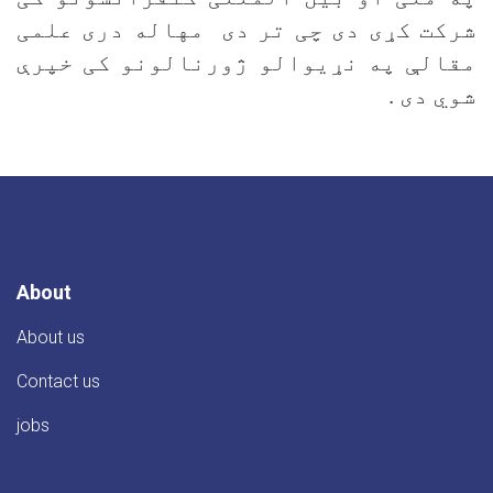
شرکت کړی دی چی تر دی مهاله دری علمی
مقالې په نړیوالو ژورنالونو کی خپرې
شوي دی .
About
About us
Contact us
jobs