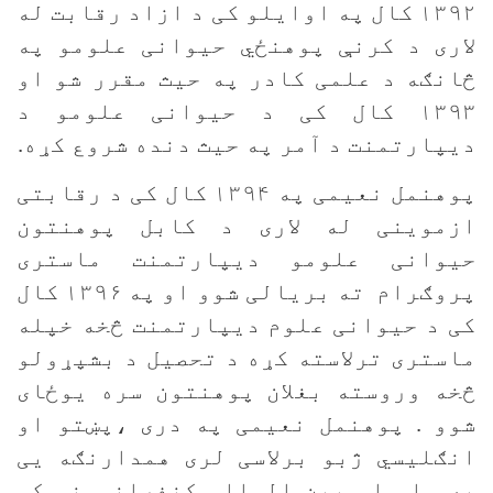
۱۳۹۲ کال په اوایلو کی د ازاد رقابت له
لاری د کرنې پوهنځي حیوانی علومو په
څانګه د علمی کادر په حیث مقرر شو او
۱۳۹۳ کال کی د حیوانی علومو د
دیپارتمنت د آمر په حیث دنده شروع کړه.
پوهنمل نعیمی په ۱۳۹۴ کال کی د رقابتی
ازموینی له لاری د کابل پوهنتون
حیوانی علومو دیپارتمنت ماستری
پروګرام ته بریالی شوو او په ۱۳۹۶ کال
کی د حیوانی علوم دیپارتمنت څخه خپله
ماستری ترلاسته کړه د تحصیل د بشپړولو
څخه وروسته بغلان پوهنتون سره یوځای
شوو . پوهنمل نعیمی په دری ،پښتو او
انګلیسي ژبو برلاسی لری همدارنګه یی
په ملی او بین المللی کنفرانسونو کی