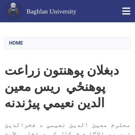
Tog
Baghlan University
Skip
to
main
HOME
content
دبغلان پوهنتون زراعت
پوهنځي ریس معین
الدین نعیمي پیژندنه
محترم معین الدین نعیمی د فخرالدین
زوۍ په ۱۳۷۰ ه ش کال کی د تخار ولایت