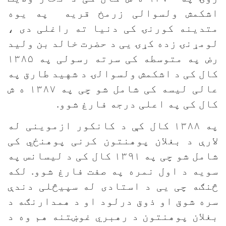
اشکمش ولسوالی زرمخ قریه په یوه
متدینه کورنۍ کی دنیا ته راغلی دی ،
لومړنۍ زده کړۍ یی د حضرت خالد بن ولید
رض په متوسطه کی سرته رسولی په ۱۳۸۵
کال کی د اشکمش ولسوالۍ د شهید طارق په
عالی لیسه کی شامل شو چی په ۱۳۸۷ ه ش
کال کی په اعلی درجه فارغ شوو.
په ۱۳۸۸ کال کې د کانکور ازموینی له
لارې د بغلان پوهنتون کرنی پوهنځي کی
شامل شو چی په ۱۳۹۱ کال کی د لیسانس په
سویه د اول نمره په صفت فارغ شوو. لکه
څنګه چی یی د استادی له سپیڅلی دندې
سره شوق او ذوق درلود او د همدارنګه د
بغلان پوهنتون د رهبري غوښتنه هم وه د