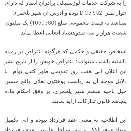
را به شرکت خدمات لوژستیکی برادران انصار که دارای
جواز نمبر
D-05-652
بوده و آدرس آن شهر پلخمری
میباشد به قیمت مجموعی مبلغ (1060380) یک میلیون
شصت هزار و سه صدوهشتاد افغانی اعطا نماید
.
اشخاص حقیقی و حکمی که هرگونه اعتراض در زمینه
داشتبه باشند، میتوانند؛ اعتراض خویش را از تاریخ نشر
این اعلان الی هفت روز تقویمی طور کتبی توأم با
دلایل موجه آن به ریاست پوهنتون بغلان واقع حسین
خیل ناحیه ششم شهر پلخمری، بر وفق احکام ماده
پنجاهم قانون تدارکات ارایه نمایند
.
این اطلاعیه به معنی عقد قرارداد نبوده و الی تکمیل
میعاد فوق الذکر و طی مراحل قانونی بعدی، قرارداد