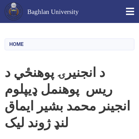
Tog
Baghlan University
Skip
to
main
HOME
content
د انجنیرۍ پوهنځي د
ریس پوهنمل ډیپلوم
انجینر محمد بشیر ایماق
لنډ ژوند لیک