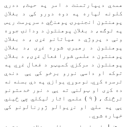
همدې ديپارتمنت د امر په حیث، ددرې
کلونه لپاره په دوه دورو کې د بغلان
پوهنتون انجنیرۍ پوهنځي د سرپرست ریس
په توګه، د بغلان پوهنتون د ودانۍ جوړه
ونې د پروژې د هیاتانو غړی ، د بغلان
پوهنتون د رهبرۍ شوره غړی ،د بغلان
پوهنتون د علمی شورا فعال غړی، د بغلان
پوهنتون د مرکزي کمیټو د فعال غړي په
توکه او داسې نورو برخو کې یې دندې
ترسره کړي. نوموړي یوازې په دې بسنه نه
ده کړی او ټولنې ته یې د نور خدمتونو
ترڅنګ ، ( ۹ ) علمي اثار لیکلي چې ځیني
یې په ملي او نړیوالو ژورنالونو کې
خپاره شوي .
پوهنمل
ایماق اوس مهال د بغلان پوهنتون