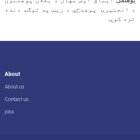
د انجنیرۍ پوهنځي د ریس په توګه دنده
تره کوي.
About
About us
Contact us
jobs