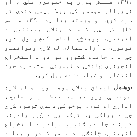
۱۳۹۱ هــ.ش پورې په خصوصي، ملي ، او
نړیوالو موسسو کې بیلا بیلې دندې تر
سره کړې او ورسته بیا په ۱۳۹۱ هــ.ش
کال کې چې کله د بغلان پوهنتون د
انجنیرۍ پوهنځي اساس کیښودول شو،
نوموړی د آزاد سیالۍ له لارې وتوانیدو
چې د د جامدو ګتورو موادو د استخراج
انجینرۍ څانګې
د لومړني استاد په حیث
انتخاب او خپله دنده پیل کړي.
پوهنمل
ایماق بغلان پوهنتون ته له لاره
موندنې وروسته په بیلا بیلو علمي،
اداري او نورو برخو کې دندې ترسره کړې
چې د بیلګې په توګه یې د څوو یادونه
کوو: د جامدو ګتورو موادو د استخراج
انجینرۍ څانګې د علمي کادراو بیا د