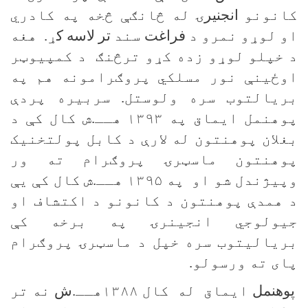
کانونو
انجنیر
ۍ
له څانګې څخه په کادري
او لوړو نمرو د
فراغت
سند
تر لاسه ک
ړ. هغه
د خپلو لوړو زده کړو ترڅنګ د کمپیوټر
اوځینې نور مسلکي پروګرامونه هم په
بریالتوب سره ولوستل
.
سربیره پردې
پوهنمل ایماق په ۱۳۹۳ هــ.ش کال کې د
بغلان پوهنتون له لارې د کابل پولتخنیک
پوهنتون ماسټرۍ پروګرام ته ور
وپیژندل شو او په ۱۳۹۵ هــ.ش کال کې یې
د همدې پوهنتون د کانونو د اکتشاف او
جیولوجي انجینرۍ په برخه کې
بریالیتوب سره خپل د ماسټرۍ پروګرام
پای ته ورسولو.
پوهنمل
ایماق له کال ۱۳۸۸هــ
.ش
نه تر