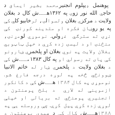
پوهنمل
ډ
یپلوم انجنیر
محمد بشیر ایماق
د
حاج
ي
الله نور زو
ۍ
په ۱۳۶۲ه
ــ
.ش
کال د بغلان
ولایت
د
مرکز
ي
بغلان
ولسوا
ل
ۍ، لر
خابیو کل
ي
کې
په یو رو
ښان فکره او متدینه کورنۍ کې
نړۍ ته سترګي غړ
ولي
. نوموړي
لو
مړنۍ،
منځنۍ او د لیسۍ زده کړې د خپل ټاټوبي
بغلان ولایت په
نوي
بغلان
او پلخمر
ي
ښارونو
کې پای ته رسولي او
په کال ۱۳۸۳
هــ
.ش
کې
د
بغلان ولایت
د
پلخمر
ي ښار
له
خاتم الانبیا
ښوونځي څخه په لوړه درجه فارغ شو.
نوموړی په کال ۱۳۸۴
ه
ــ
.ش
کې د کانکور
ازموینې له لارې د بلخ پوهنتون د
انجنیري پوهنځي ته بریالی او خپلې
لوړې زده کړې پیل کړې. چې وروسته یې په
۱۳۸۸
ه
ــ
.ش
کال کې
د
همدې پوهنتون د