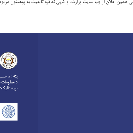
ی همین اعلان از وب سایت وزارت، و کاپی تذکره تابعیت به پوهنتون مربوط
پته :
د حسین
د معلومات څ
بریښنالیک: