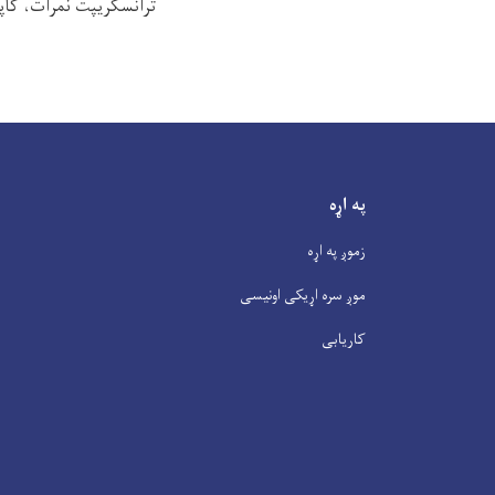
ترانسکریپت نمرات، کاپ
په اړه
زموږ په اړه
موږ سره اړیکی اونیسی
کاریابی