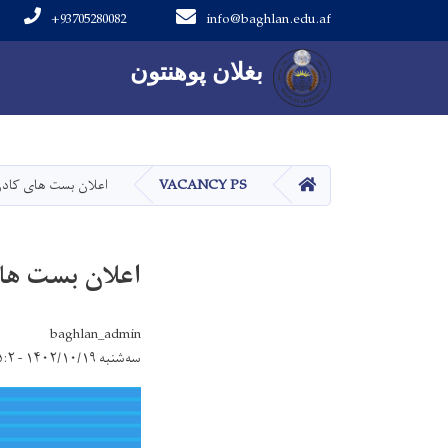
+93705280082
info@baghlan.edu.af
Main navigation
بغلان پوهنتون
بغلان پوهنتون
کور
VACANCY PS
اعلان بست های کادر
اعلان بست های
baghlan_admin
سه‌شنبه ۱۴۰۲/۱۰/۱۹ - ۱۵:۲