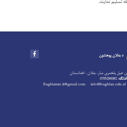
ه تسلیم نمایند
.
Facebook
د بغلان پوهنتون
 خیل پلخمری ښار، بغلان ، افغانستان
انګه:
0705280082
Baghlanun.it@gmail.com
info@baghlan.edu.af