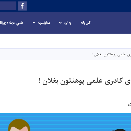
Facebook
لټون
کور پاڼه
په اړه
معاونیتونه
علمي مجله (ژورنا
اصلي
منځپانګه
دانګل
ی علمی پوهنتون بغلان !
 کادری علمی پوهنتون بغلان !