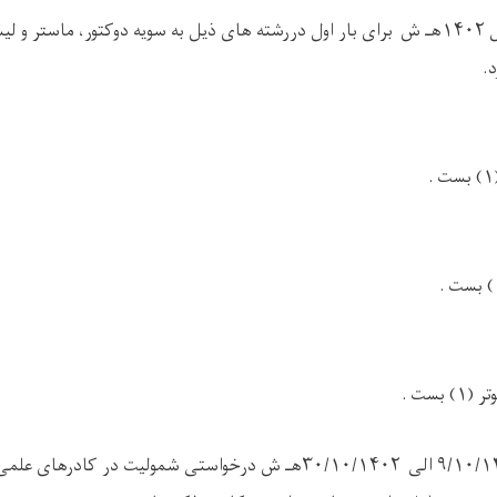
ل
۱۴۰۲
هـ ش
برای بار اول دررشته های ذیل به سویه دوکتور، ماستر و ل
د
.
۱)
بست
.
بست
.
تر (
۱)
بست
.
۹/۱۰/۱
الی
۳۰/۱۰/۱۴۰۲
هـ ش درخواستی شمولیت در کادرهای علمی