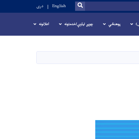
SEARCH
English
دری
ل)
پوهنځي
چوپړ تیاوې/خدمتونه
اعلانونه