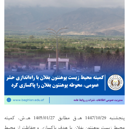
پنجشنبه 1447/10/29 هـ.ق مطابق 1405/01/27 هـ.ش، کمیته
محیط زیست پوهنتون بغلان با هدف پاکسازی و حفاظت از محیط