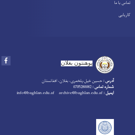
تماس با ما
کاریابی
Facebook
پوهنتون بغلان
آدرس :
حسین خیل،پلخمری، بغلان، افغانستان
شماره تماس :
0705280082
ایمیل :
info@baghlan.edu.af archive@baghlan.edu.af