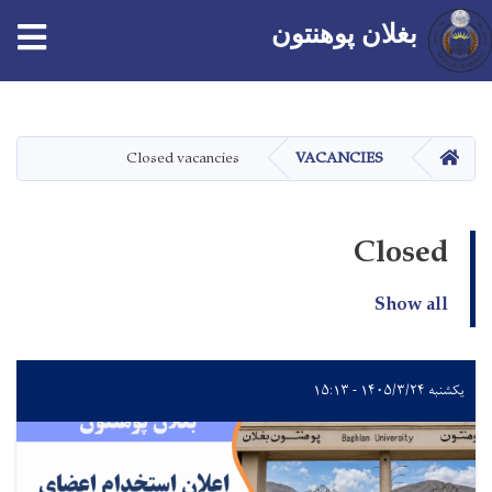
بغلان پوهنتون
اصلي
منځپانګه
دانګل
کور
Closed vacancies
VACANCIES
Closed
Show all
یکشنبه ۱۴۰۵/۳/۲۴ - ۱۵:۱۳