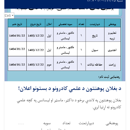
شنبه ۱۴۰۴/۱۲/۲۵ - ۱۳:۷
د بغلان پوهنتون د علمي کادرونو د بستونو اعلان!
بغلان پوهنتون په لاندې برخو د داکټر، ماسټر او لیسانس په کچه علمي
کادرونو ته اړتیا لري
.
پوهنځی
ديپارتمنت
تعداد
سویه
. . .