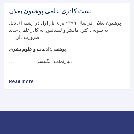
بست کادری علمی پوهنتون بغلان
پوهنتون بغلان در سال ۱۳۹۹ برای
بار
اول
در رشته ای ذيل
به سويه داکتر، ماستر و لیسانس به کادرعلمي جديد
ضرورت دارد.
پوهنحی: ادبیات و علوم بشری
دیپارتمنت: انگلیسی . . .
Read more
about
بست
کادری
علمی
پوهنتون
بغلان