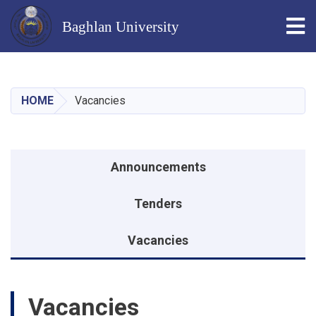
Tog
Baghlan University
Skip
to
main
HOME
Vacancies
content
Announcements menu
Announcements
Tenders
Vacancies
Vacancies