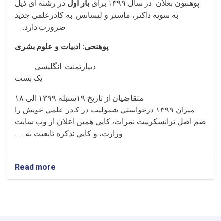
پوهنتون بغلان در سال ۱۳۹۹ برای
بار
اول
در رشته ای ذيل
به سويه داکتر، ماستر و لیسانس به کادرعلمي جديد
ضرورت دارد.
پوهنحی: ادبیات و علوم بشری
دیپارتمنت: انگلیسی
یک بست
متقاضيان از تاريخ ۱۹سنبله ۱۳۹۹ الی ۱۸
میزان ۱۳۹۹ درخواستي شموليت در کادر علمي خويش را
ضم اصل ترانسکريپت نمرات، کاپي همين اعلان از وب سايت
وزارت، و کاپي تذکره تابعيت به . . .
Read more