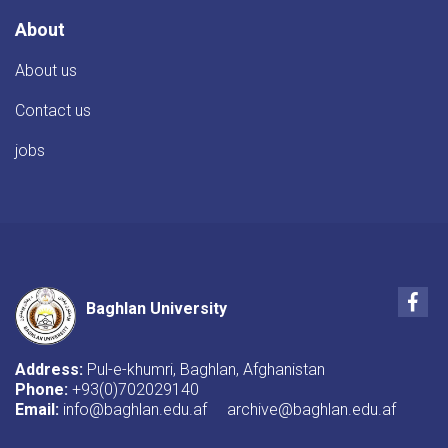
About
About us
Contact us
jobs
Fac
Baghlan University
Address:
Pul-e-khumri, Baghlan, Afghanistan
Phone:
+93(0)702029140
Email:
info@baghlan.edu.af archive@baghlan.edu.af