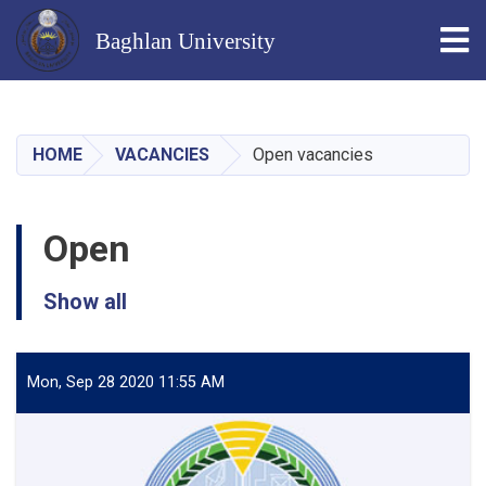
Tog
Baghlan University
Skip
to
main
HOME
VACANCIES
Open vacancies
content
Open
Show all
Mon, Sep 28 2020 11:55 AM