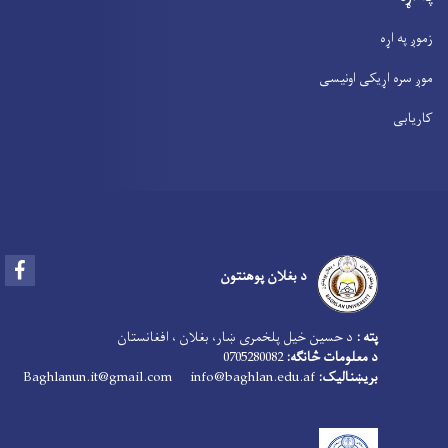
زموږ په اړه
موږ سره اړیکی اونیسی
کاریابی
Facebook
د بغلان پوهنتون
پته :
د حسین خیل پلخمری ښار، بغلان ، افغانستان
د معلومات څانګه:
0705280082
بریښنالیک:
info@baghlan.edu.af
Baghlanun.it@gmail.com