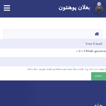
بغلان پوهنتون
اصلي
منځپانګه
دانګل
کور
E-mai
9 + 0 =
Math question
Solve this simple math problem and enter the result. E.g. for 1+3, enter 4.
APPLY
په اړه